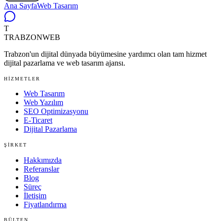
Ana Sayfa
Web Tasarım
T
TRABZON
WEB
Trabzon'un dijital dünyada büyümesine yardımcı olan tam hizmet
dijital pazarlama ve web tasarım ajansı.
HIZMETLER
Web Tasarım
Web Yazılım
SEO Optimizasyonu
E-Ticaret
Dijital Pazarlama
ŞIRKET
Hakkımızda
Referanslar
Blog
Süreç
İletişim
Fiyatlandırma
BÜLTEN