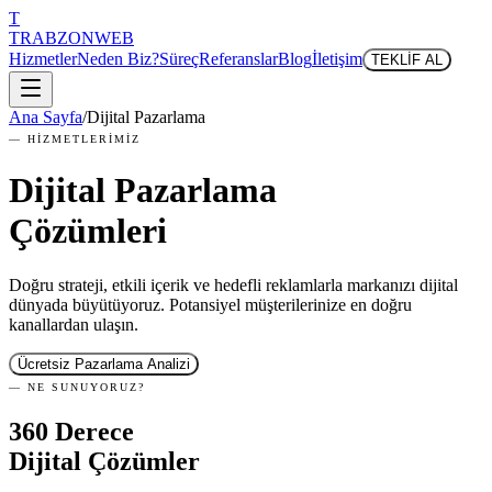
T
TRABZON
WEB
Hizmetler
Neden Biz?
Süreç
Referanslar
Blog
İletişim
TEKLİF AL
Ana Sayfa
/
Dijital Pazarlama
— HİZMETLERİMİZ
Dijital Pazarlama
Çözümleri
Doğru strateji, etkili içerik ve hedefli reklamlarla markanızı dijital
dünyada büyütüyoruz. Potansiyel müşterilerinize en doğru
kanallardan ulaşın.
Ücretsiz Pazarlama Analizi
— NE SUNUYORUZ?
360 Derece
Dijital
Çözümler